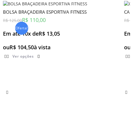
d
e
5
BOLSA BRAÇADEIRA ESPORTIVA FITNESS
CAP
R$
110,00
R$
125,00
R$
7
Oferta!
Em até 10x de
R$
13,05
Em 
ou
R$
104,50
à vista
ou
Ver opções