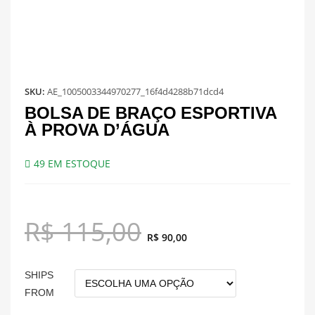
SKU:
AE_1005003344970277_16f4d4288b71dcd4
BOLSA DE BRAÇO ESPORTIVA
À PROVA D’ÁGUA
49 EM ESTOQUE
R$
115,00
R$
90,00
SHIPS
FROM