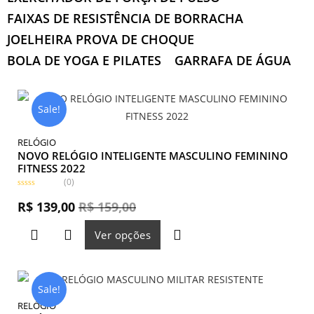
FAIXAS DE RESISTÊNCIA DE BORRACHA
JOELHEIRA PROVA DE CHOQUE
BOLA DE YOGA E PILATES
GARRAFA DE ÁGUA
Sale!
RELÓGIO
NOVO RELÓGIO INTELIGENTE MASCULINO FEMININO
FITNESS 2022
(0)
A
v
R$
139,00
R$
159,00
a
l
i
Ver opções
a
ç
ã
o
0
d
e
Sale!
5
RELÓGIO