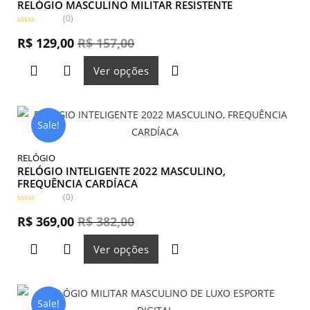
RELÓGIO MASCULINO MILITAR RESISTENTE
(0)
A
v
R$
129,00
R$
157,00
a
l
i
Ver opções
a
ç
ã
o
0
d
e
Sale!
5
RELÓGIO
RELÓGIO INTELIGENTE 2022 MASCULINO,
FREQUÊNCIA CARDÍACA
(0)
A
v
R$
369,00
R$
382,00
a
l
i
Ver opções
a
ç
ã
o
0
d
e
Sale!
5