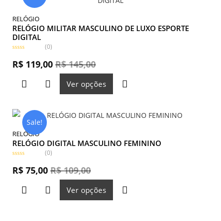
RELÓGIO
RELÓGIO MILITAR MASCULINO DE LUXO ESPORTE
DIGITAL
(0)
A
v
R$
119,00
R$
145,00
a
l
i
Ver opções
a
ç
ã
o
0
d
e
Sale!
5
RELÓGIO
RELÓGIO DIGITAL MASCULINO FEMININO
(0)
A
v
R$
75,00
R$
109,00
a
l
i
Ver opções
a
ç
ã
o
0