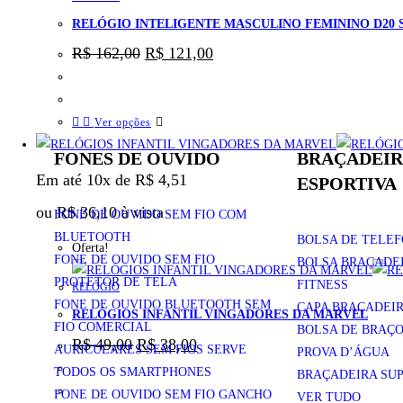
RELÓGIO INTELIGENTE MASCULINO FEMININO D20
R$
162,00
R$
121,00
Ver opções
FONES DE OUVIDO
BRAÇADEIR
Em até 10x de
R$
4,51
ESPORTIVA
ou
R$
36,10
à vista
FONE DE OUVIDO SEM FIO COM
BLUETOOTH
BOLSA DE TELEF
Oferta!
FONE DE OUVIDO SEM FIO
BOLSA BRAÇADEI
PROTETOR DE TELA
FITNESS
RELÓGIO
FONE DE OUVIDO BLUETOOTH SEM
CAPA BRAÇADEI
RELÓGIOS INFANTIL VINGADORES DA MARVEL
FIO COMERCIAL
BOLSA DE BRAÇO
R$
49,00
R$
38,00
AURICULARES SEM FIOS SERVE
PROVA D’ÁGUA
TODOS OS SMARTPHONES
BRAÇADEIRA SUP
FONE DE OUVIDO SEM FIO GANCHO
VER TUDO