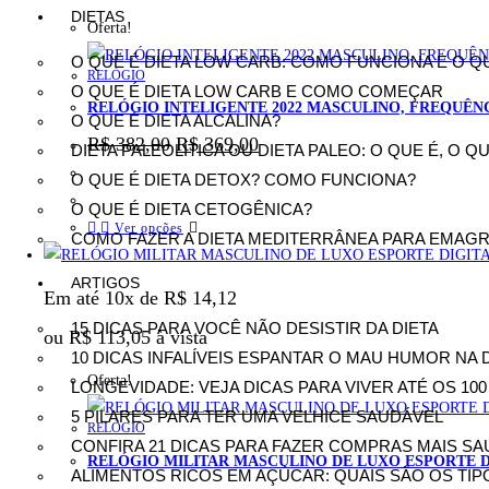
DIETAS
Oferta!
O QUE É DIETA LOW CARB: COMO FUNCIONA E O Q
RELÓGIO
O QUE É DIETA LOW CARB E COMO COMEÇAR
RELÓGIO INTELIGENTE 2022 MASCULINO, FREQUÊN
O QUE É DIETA ALCALINA?
R$
382,00
R$
369,00
DIETA PALEOLÍTICA OU DIETA PALEO: O QUE É, O 
O QUE É DIETA DETOX? COMO FUNCIONA?
O QUE É DIETA CETOGÊNICA?
Ver opções
COMO FAZER A DIETA MEDITERRÂNEA PARA EMAG
ARTIGOS
Em até 10x de
R$
14,12
15 DICAS PARA VOCÊ NÃO DESISTIR DA DIETA
ou
R$
113,05
à vista
10 DICAS INFALÍVEIS ESPANTAR O MAU HUMOR NA 
Oferta!
LONGEVIDADE: VEJA DICAS PARA VIVER ATÉ OS 10
5 PILARES PARA TER UMA VELHICE SAUDÁVEL
RELÓGIO
CONFIRA 21 DICAS PARA FAZER COMPRAS MAIS SA
RELÓGIO MILITAR MASCULINO DE LUXO ESPORTE D
ALIMENTOS RICOS EM AÇÚCAR: QUAIS SÃO OS TIP