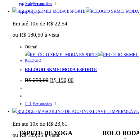
Ver opções
DE OUVIDO
VER TUDO
Em até 10x de
R$
22,54
ou
R$
180,50
à vista
Oferta!
RELÓGIO
RELÓGIO SKMEI MODA ESPORTE
R$
250,00
R$
190,00
Ver opções
Em até 10x de
R$
23,61
TAPETE DE YOGA
ROLO RODA
ou
R$
189,05
à vista