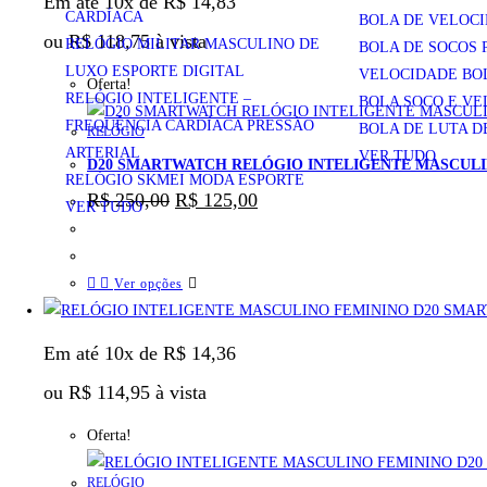
Em até 10x de
R$
14,83
CARDÍACA
BOLA DE VELOCI
ou
R$
118,75
à vista
RELÓGIO MILITAR MASCULINO DE
BOLA DE SOCOS 
LUXO ESPORTE DIGITAL
VELOCIDADE BO
Oferta!
RELÓGIO INTELIGENTE –
BOLA SOCO E V
FREQUÊNCIA CARDÍACA PRESSÃO
BOLA DE LUTA D
RELÓGIO
ARTERIAL
VER TUDO
D20 SMARTWATCH RELÓGIO INTELIGENTE MASCULI
RELÓGIO SKMEI MODA ESPORTE
R$
250,00
R$
125,00
VER TUDO
Ver opções
Em até 10x de
R$
14,36
ou
R$
114,95
à vista
Oferta!
RELÓGIO