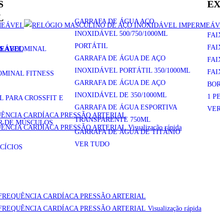
S
EX
L
GARRAFA DE ÁGUA AÇO
INOXIDÁVEL 500/750/1000ML
FAI
PORTÁTIL
FAI
OS ABDOMINAL
MEÁVEL
GARRAFA DE ÁGUA DE AÇO
FAI
INOXIDÁVEL PORTÁTIL 350/1000ML
FAI
OMINAL FITNESS
GARRAFA DE ÁGUA DE AÇO
BO
INOXIDÁVEL DE 350/1000ML
1 P
 PARA CROSSFIT E
GARRAFA DE ÁGUA ESPORTIVA
VE
TRANSPARENTE 750ML
R DE MÚSCULOS
Visualização rápida
GARRAFA DE ÁGUA DE TITÂNIO
VER TUDO
CÍCIOS
Visualização rápida