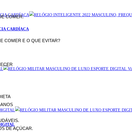
UE COMER.
CIA CARDÍACA
QUE COMER E O QUE EVITAR?
RECER
Vis
DIETA
0 ANOS
UDÁVEIS.
IGITAL
OS DE AÇÚCAR.