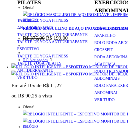
PILATES
EXERCÍCIO
Oferta!
ABDOMINA
RELÓGIO
TAPETE DE YOGA FITNESS
ANTIDERRAPANTE
RODA EXERCÍCI
RELÓGIO MASCULINO DE AÇO INOXIDÁVEL IMPER
TAPETE DE YOGA ANTIDERRAPANTE
APARELHO
R$
375,00
R$
199,00
TAPETE DE YOGA ANTIDERRAPANTE
ROLO RODA ABD
ESPORTIVO
CROSSFIT
TAPETE DE YOGA FITNESS
RODA ABDOMINAL
Ver opções
TAPETE YOGA PILATES
ACADEMIA
ANTIDERRAPANTE
ROLO TREINADO
VER TUDO
ABDOMINAIS
Em até 10x de
R$
11,27
ROLO PARA EXER
ABDOMINAL
ou
R$
90,25
à vista
VER TUDO
Oferta!
RELÓGIO