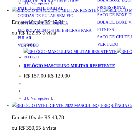
BOLA BOXE EQU
CORDA DE PULAR SEM FIO ABS
Ver opções
PROFISSIONAL
INTELIGENTE DIGITAL
SACO DE BOXE D
CORDAS DE PULAR SEM FIO
Em até 10x de
R$
15,31
BOLA DE BOXE 
CONTAGEM ELETRÔNICA
FITNESS
FIO ROLAMENTOS DE ESFERAS PARA
ou
R$
122,55
à vista
SACO DE CHUTE 
PULAR
Oferta!
VER TUDO
VER TUDO
RELÓGIO
RELÓGIO MASCULINO MILITAR RESISTENTE
R$
157,00
R$
129,00
Ver opções
Em até 10x de
R$
43,78
ou
R$
350,55
à vista