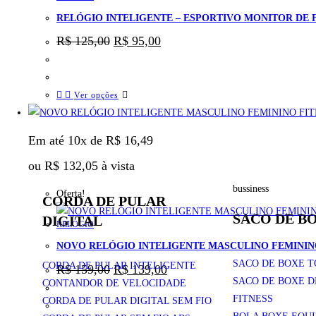
RELÓGIO INTELIGENTE – ESPORTIVO MONITOR DE 
R$
125,00
R$
95,00
Ver opções
Em até 10x de
R$
16,49
ou
R$
132,05
à vista
bussiness
Oferta!
CORDA DE PULAR
SACO DE B
DIGITAL
RELÓGIO
NOVO RELÓGIO INTELIGENTE MASCULINO FEMININO
SACO DE BOXE T
CORDA DE PULAR INTELIGENTE
R$
159,00
R$
139,00
SACO DE BOXE 
CONTANDOR DE VELOCIDADE
FITNESS
CORDA DE PULAR DIGITAL SEM FIO