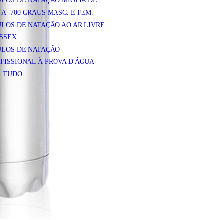
LOS DE NATAÇÃO MIOPIA DE
0 A -700 GRAUS MASC. E FEM.
LOS DE NATAÇÃO AO AR LIVRE
SSEX
ULOS DE NATAÇÃO
FISSIONAL À PROVA D'ÁGUA
R TUDO