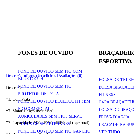
FONES DE OUVIDO
BRAÇADEIR
ESPORTIVA
FONE DE OUVIDO SEM FIO COM
Descrição
Informação adicional
Avaliações (0)
BLUETOOTH
BOLSA DE TELEF
FONE DE OUVIDO SEM FIO
BOLSA BRAÇADEI
Descrição:
PROTETOR DE TELA
FITNESS
*1. Cor: Prata
FONE DE OUVIDO BLUETOOTH SEM
CAPA BRAÇADEI
FIO COMERCIAL
BOLSA DE BRAÇO
*2. Material: aço inoxidável
AURICULARES SEM FIOS SERVE
PROVA D’ÁGUA
*3. Capacidade: 500ml/750ml/1000ml (opcional)
TODOS OS SMARTPHONES
BRAÇADEIRA SUP
FONE DE OUVIDO SEM FIO GANCHO
VER TUDO