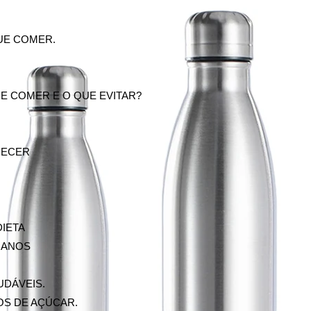
UE COMER.
QUE COMER E O QUE EVITAR?
RECER
DIETA
0 ANOS
UDÁVEIS.
OS DE AÇÚCAR.