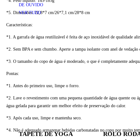
*4. Peso líquido: 145-185g
DE OUVIDO
*5. Dimensões: 22,8*7 cm/26*7,1 cm/28*8 cm
VER TUDO
Características:
*1. A garrafa de água reutilizável é feita de aço inoxidável de qualidade a
*2. Sem BPA e sem chumbo. Aperte a tampa isolante com anel de vedação de 
*3. O tamanho do copo de água é moderado, o que é completamente adequad
Pontas:
*1. Antes do primeiro uso, limpe o forro.
*2. Lave o revestimento com uma pequena quantidade de água quente ou águ
água gelada para garantir um melhor efeito de preservação do calor.
*3. Após cada uso, limpe e mantenha seco.
*4. Não é adequado armazenar bebidas carbonatadas no copo por muito temp
TAPETE DE YOGA
ROLO RODA