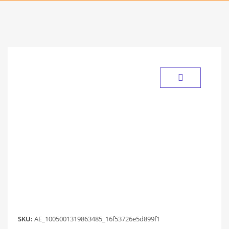
SKU:
AE_1005001319863485_16f53726e5d899f1