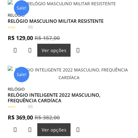
d
e
Sale!
5
RELÓGIO
RELÓGIO MASCULINO MILITAR RESISTENTE
(0)
A
v
R$
129,00
R$
157,00
a
l
i
Ver opções
a
ç
ã
o
0
d
e
Sale!
5
RELÓGIO
RELÓGIO INTELIGENTE 2022 MASCULINO,
FREQUÊNCIA CARDÍACA
(0)
A
v
R$
369,00
R$
382,00
a
l
i
Ver opções
a
ç
ã