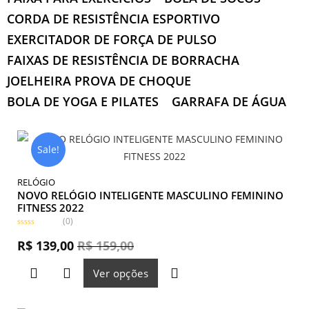
CORDA DE RESISTÊNCIA ESPORTIVO
EXERCITADOR DE FORÇA DE PULSO
FAIXAS DE RESISTÊNCIA DE BORRACHA
JOELHEIRA PROVA DE CHOQUE
BOLA DE YOGA E PILATES
GARRAFA DE ÁGUA
Sale!
RELÓGIO
NOVO RELÓGIO INTELIGENTE MASCULINO FEMININO
FITNESS 2022
(0)
A
v
R$
139,00
R$
159,00
a
l
i
Ver opções
a
ç
ã
o
0