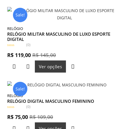
o
0
d
e
Sale!
5
RELÓGIO
RELÓGIO MILITAR MASCULINO DE LUXO ESPORTE
DIGITAL
(0)
A
v
R$
119,00
R$
145,00
a
l
i
Ver opções
a
ç
ã
o
0
d
e
Sale!
5
RELÓGIO
RELÓGIO DIGITAL MASCULINO FEMININO
(0)
A
v
R$
75,00
R$
109,00
a
l
i
Ver opções