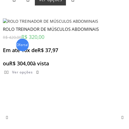
a
ç
ã
o
0
d
e
5
ROLO TREINADOR DE MÚSCULOS ABDOMINAIS
R$
320,00
R$
420,00
Oferta!
Em até 10x de
R$
37,97
ou
R$
304,00
à vista
Ver opções