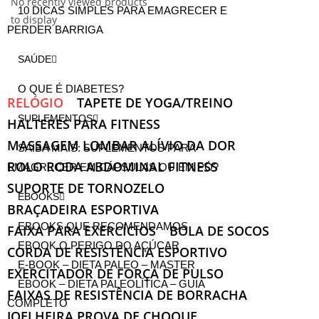
No recently viewed products
10 DICAS SIMPLES PARA EMAGRECER E
to display
PERDER BARRIGA
SAÚDE
O QUE É DIABETES?
RELÓGIO
TAPETE DE YOGA/TREINO
SUPLEMENTOS
HALTERES PARA FITNESS
MASSAGEM LOMBAR ALÍVIO DA DOR
SAIBA MAIS: SUPLEMENTOS PARA
ROLO RODA ABDOMINAL FITNESS
EMAGRECER EM CÁPSULAS OU EM PÓ?
SUPORTE DE TORNOZELO
EBOOKS
BRAÇADEIRA ESPORTIVA
EBOOKS QUE RECOMENDAMOS
FAIXA PARA EXERCÍCIOS
BOLA DE SOCOS
EBOOK O PERIGO DO AÇÚCAR
CORDA DE RESISTÊNCIA ESPORTIVO
E-BOOK – DIETA PALEO – MASTER
EXERCITADOR DE FORÇA DE PULSO
EBOOK – DIETA PALEOLÍTICA – GUIA
FAIXAS DE RESISTÊNCIA DE BORRACHA
COMPLETO
JOELHEIRA PROVA DE CHOQUE