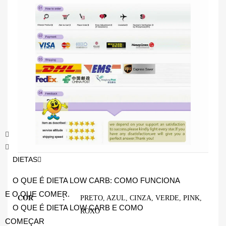
DIETAS
O QUE É DIETA LOW CARB: COMO FUNCIONA
E O QUE COMER.
COR
PRETO
,
AZUL
,
CINZA
,
VERDE
,
PINK
,
O QUE É DIETA LOW CARB E COMO
ROXO
COMEÇAR