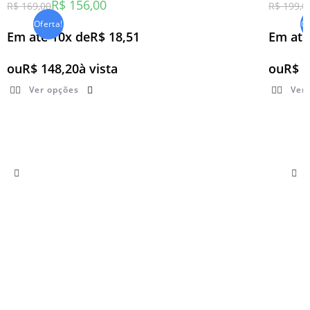
R$
156,00
R$
169,00
R$
199,0
Oferta!
Of
Em até 10x de
R$
18,51
Em até
ou
R$
148,20
à vista
ou
R$
1
Ver opções
Ver