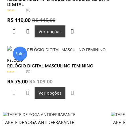
DIGITAL
(0)
A
v
R$
119,00
R$
145,00
a
l
i
Ver opções
a
ç
ã
o
0
d
e
Sale!
5
RELÓGIO
RELÓGIO DIGITAL MASCULINO FEMININO
(0)
A
v
R$
75,00
R$
109,00
a
l
i
Ver opções
a
ç
ã
o
0
d
e
5
TAPETE DE YOGA ANTIDERRAPANTE
TAPETE 