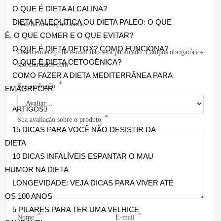
O QUE É DIETA ALCALINA?
DIETA PALEOLÍTICA OU DIETA PALEO: O QUE
Não há avaliações ainda.
É, O QUE COMER E O QUE EVITAR?
O QUE É DIETA DETOX? COMO FUNCIONA?
O seu endereço de e-mail não será publicado.
Campos obrigatórios
O QUE É DIETA CETOGÊNICA?
*
são marcados com
COMO FAZER A DIETA MEDITERRÂNEA PARA
*
Sua avaliação
EMAGRECER
ARTIGOS
*
Sua avaliação sobre o produto
15 DICAS PARA VOCÊ NÃO DESISTIR DA
DIETA
10 DICAS INFALÍVEIS ESPANTAR O MAU
HUMOR NA DIETA
LONGEVIDADE: VEJA DICAS PARA VIVER ATÉ
OS 100 ANOS
5 PILARES PARA TER UMA VELHICE
*
*
Nome
E-mail