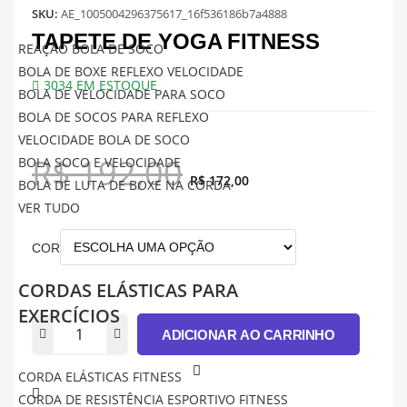
SKU:
AE_1005004296375617_16f536186b7a4888
TAPETE DE YOGA FITNESS
REAÇÃO BOLA DE SOCO
BOLA DE BOXE REFLEXO VELOCIDADE
3034 EM ESTOQUE
BOLA DE VELOCIDADE PARA SOCO
BOLA DE SOCOS PARA REFLEXO
VELOCIDADE BOLA DE SOCO
R$
192,00
BOLA SOCO E VELOCIDADE
R$
172,00
BOLA DE LUTA DE BOXE NA CORDA
VER TUDO
COR
CORDAS ELÁSTICAS PARA
EXERCÍCIOS
ADICIONAR AO CARRINHO
CORDA ELÁSTICAS FITNESS
CORDA DE RESISTÊNCIA ESPORTIVO FITNESS