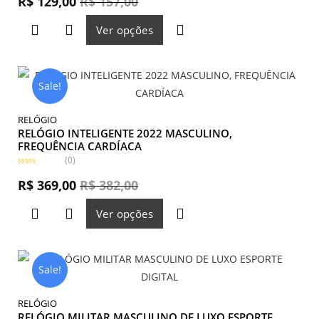
R$
129,00
R$
157,00
a
l
i
Ver opções
a
ç
ã
o
0
d
e
Sale!
5
RELÓGIO
RELÓGIO INTELIGENTE 2022 MASCULINO,
FREQUÊNCIA CARDÍACA
(0)
A
v
R$
369,00
R$
382,00
a
l
i
Ver opções
a
ç
ã
o
0
d
e
Sale!
5
RELÓGIO
RELÓGIO MILITAR MASCULINO DE LUXO ESPORTE