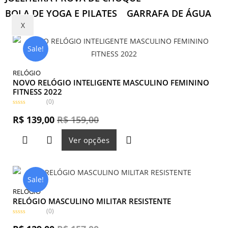
BOLA DE YOGA E PILATES
GARRAFA DE ÁGUA
X
Sale!
RELÓGIO
NOVO RELÓGIO INTELIGENTE MASCULINO FEMININO
FITNESS 2022
(0)
A
v
R$
139,00
R$
159,00
a
l
i
Ver opções
a
ç
ã
o
0
d
e
Sale!
5
RELÓGIO
RELÓGIO MASCULINO MILITAR RESISTENTE
(0)
A
v