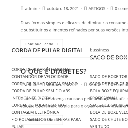
admin
outubro 18, 2021
ARTIGOS
0 come
Duas formas simples e eficazes de diminuir o consumo d
e substituir os alimentos refinados por suas versões in
Continue Lendo
CORDA DE PULAR DIGITAL
bussiness
SACO DE BOX
O QUE É DIABETES?
CORDA DE PULAR INTELIGENTE
CONTANDOR DE VELOCIDADE
SACO DE BOXE TOR
CORDA DE PULAR DIGITAL SEM FIO
SACO DE BOXE DE 
admin
outubro 23, 2021
SAÚDE
0 coment
CORDA DE PULAR SEM FIO ABS
BOLA BOXE EQUIP
INTELIGENTE DIGITAL
PROFISSIONAL
Diabetes é uma doença causada pela produção insuficie
CORDAS DE PULAR SEM FIO
SACO DE BOXE DE 
sangue e garante energia para o organismo. A insulin
CONTAGEM ELETRÔNICA
BOLA DE BOXE VEL
FIO ROLAMENTOS DE ESFERAS PARA
SACO DE CHUTE BO
Continue Lendo
PULAR
VER TUDO