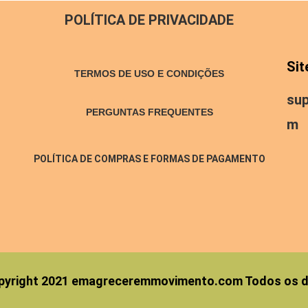
POLÍTICA DE PRIVACIDADE
QUE COMER E O QUE EVITAR?
Sit
TERMOS DE USO E CONDIÇÕES
GRECER
su
PERGUNTAS FREQUENTES
m
DIETA
POLÍTICA DE COMPRAS E FORMAS DE PAGAMENTO
0 ANOS
UDÁVEIS.
POS DE AÇÚCAR.
DE COMER DOCES E EMAGRECER
pyright 2021 emagreceremmovimento.com Todos os di
R?