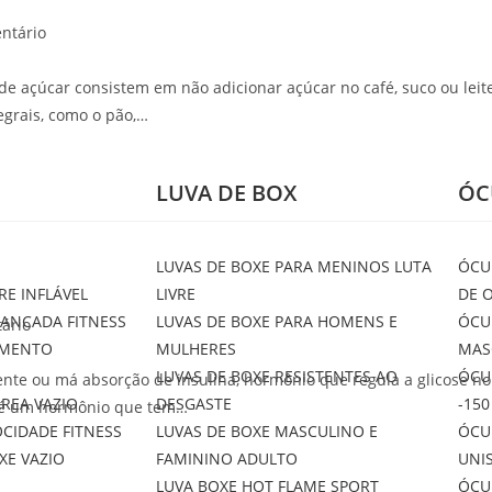
ntário
e açúcar consistem em não adicionar açúcar no café, suco ou leite
tegrais, como o pão,…
LUVA DE BOX
ÓC
LUVAS DE BOXE PARA MENINOS LUTA
ÓCU
RE INFLÁVEL
LIVRE
DE 
PANCADA FITNESS
LUVAS DE BOXE PARA HOMENS E
ÓCU
ário
AMENTO
MULHERES
MAS
LUVAS DE BOXE RESISTENTES AO
ÓCU
nte ou má absorção de insulina, hormônio que regula a glicose no
AREA VAZIO
DESGASTE
-150
a é um hormônio que tem…
OCIDADE FITNESS
LUVAS DE BOXE MASCULINO E
ÓCU
XE VAZIO
FAMININO ADULTO
UNI
LUVA BOXE HOT FLAME SPORT
ÓCU