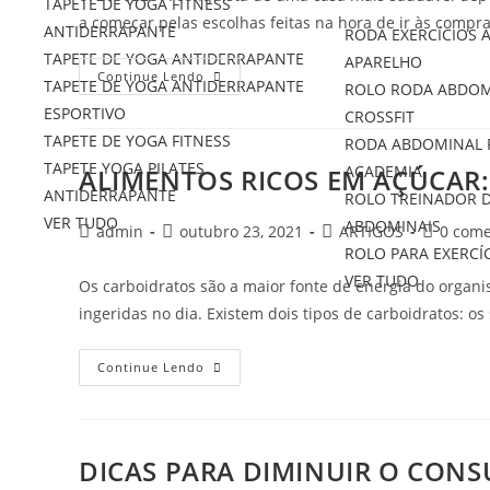
TAPETE DE YOGA FITNESS
a começar pelas escolhas feitas na hora de ir às compr
ANTIDERRAPANTE
RODA EXERCÍCIOS
TAPETE DE YOGA ANTIDERRAPANTE
APARELHO
Continue Lendo
TAPETE DE YOGA ANTIDERRAPANTE
ROLO RODA ABDOM
ESPORTIVO
CROSSFIT
TAPETE DE YOGA FITNESS
RODA ABDOMINAL P
TAPETE YOGA PILATES
ACADEMIA
ALIMENTOS RICOS EM AÇÚCAR:
ANTIDERRAPANTE
ROLO TREINADOR 
VER TUDO
ABDOMINAIS
admin
outubro 23, 2021
ARTIGOS
0 come
ROLO PARA EXERCÍ
VER TUDO
Os carboidratos são a maior fonte de energia do organ
ingeridas no dia. Existem dois tipos de carboidratos: o
Continue Lendo
DICAS PARA DIMINUIR O CON