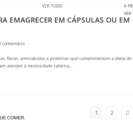
VER TUDO
À P
VER
ARA EMAGRECER EM CÁPSULAS OU EM
0 comentário
as, fibras, aminoácidos e proteínas que complementam a dieta de
isam atender à necessidade calórica…
1
2
QUE COMER.