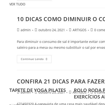
VER TUDO
10 DICAS COMO DIMINUIR O 
admin
outubro 24, 2021
ARTIGOS
0 come
Para diminuir o consumo de sal é importante evitar com
saleiro para a mesa ou mesmo substituir o sal por ervas
Continue Lendo
CONFIRA 21 DICAS PARA FAZE
TAPETE DE YOGA PILATES
ROLO RODA 
admin
outubro 23, 2021
ARTIGOS
0 come
EXERCÍCIOS 
672450320 A conquista de uma casa mais saudável depen