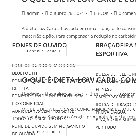
admin
outubro 26, 2021
EBOOK
0 comen
A dieta Low Carb é baseada em uma redução do consumo
macarrão e pão. Para compensar a redução no carboidr
FONES DE OUVIDO
BRAÇADEIRA 
Continue Lendo
ESPORTIVA
FONE DE OUVIDO SEM FIO COM
BLUETOOTH
BOLSA DE TELEFON
O QUE É DIETA LOW CARB: CO
FONE DE OUVIDO SEM FIO PROTETOR
BOLSA BRAÇADEIRA
DE TELA
FITNESS
admin
outubro 26, 2021
DIETAS
0 comen
FONE DE OUVIDO BLUETOOTH SEM
CAPA BRAÇADEIRA
FIO COMERCIAL
BOLSA DE BRAÇO E
O QUE É DIETA LOW CARB: COMO FUNCIONA E O QUE COM
AURICULARES SEM FIOS SERVE
PROVA D’ÁGUA
carboidrato. Segundo o Google, principal site de busca
TODOS OS SMARTPHONES
BRAÇADEIRA SUPOR
FONE DE OUVIDO SEM FIO GANCHO
VER TUDO
Continue Lendo
DE OUVIDO