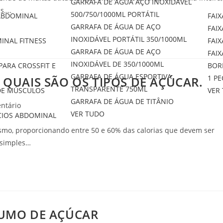
GARRAFA DE ÁGUA AÇO INOXIDÁVEL
as.…
500/750/1000ML PORTÁTIL
 ABDOMINAL
FAI
GARRAFA DE ÁGUA DE AÇO
FAIX
INOXIDÁVEL PORTÁTIL 350/1000ML
INAL FITNESS
FAIX
GARRAFA DE ÁGUA DE AÇO
FAIX
INOXIDÁVEL DE 350/1000ML
ARA CROSSFIT E
BOR
GARRAFA DE ÁGUA ESPORTIVA
1 PE
 QUAIS SÃO OS TIPOS DE AÇÚCAR.
TRANSPARENTE 750ML
DE MÚSCULOS
VER
GARRAFA DE ÁGUA DE TITÂNIO
ntário
VER TUDO
CIOS ABDOMINAL
ismo, proporcionando entre 50 e 60% das calorias que devem ser
s simples…
SUMO DE AÇÚCAR