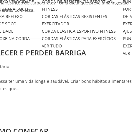
LEXO VELOCIDADE
CORDA DE RESISTÊNCIA ESPORTIVO
PUN
ma restrição de carboidratos. Uma dieta que prevê uma ingestão
DE PARA SOCO
FITNESS
FOR
oidrato. Com essa…
RA REFLEXO
CORDAS ELÁSTICAS RESISTENTES
DE 
DE SOCO
EXERCITADOR
EXE
CIDADE
CORDA ELÁSTICA ESPORTIVO FITNESS
AJU
BOXE NA CORDA
CORDAS ELÁSTICAS PARA EXERCÍCIOS
PUN
VER TUDO
EXE
RECER E PERDER BARRIGA
VER
tário
ssa ter uma vida longa e saudável. Criar bons hábitos alimentares
antes que…
COMO COMEÇAR