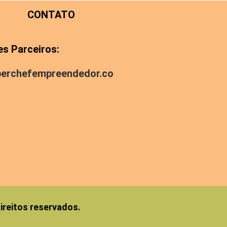
CONTATO
es Parceiros:
perchefempreendedor.co
reitos reservados.