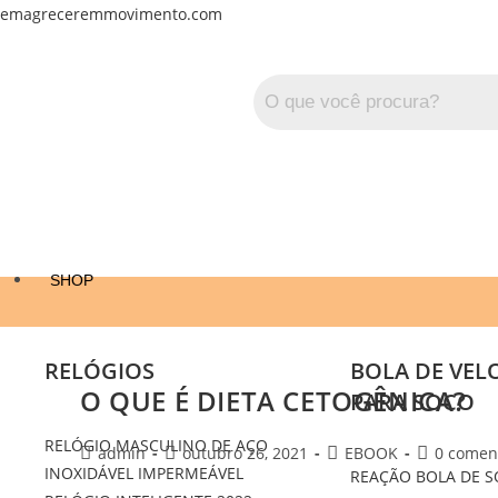
emagreceremmovimento.com
SHOP
RELÓGIOS
BOLA DE VEL
O QUE É DIETA CETOGÊNICA?
PARA SOCO
RELÓGIO MASCULINO DE AÇO
admin
outubro 26, 2021
EBOOK
0 comen
INOXIDÁVEL IMPERMEÁVEL
REAÇÃO BOLA DE 