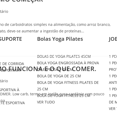
tário
 de carboidratos simples na alimentação, como arroz branco,
ato, deve-se aumentar a ingestão de proteínas…
SUPORTE
Bolas Yoga Pilates
JO
BOLAS DE YOGA PILATES 45CM
1 P
BOLA YOGA ENGROSSADA À PROVA
1 P
E DE CORRIDA
MO FUNCIONA E O QUE COMER.
DE EXPLOSÃO 45 CM
PRO
 ESPORTIVA
BOLA DE YOGA DE 25 CM
1 PE
tário
BOLA DE YOGA FITNESS PILATES DE
ANT
25 CM
1 PE
SPORTIVA À
ER. Low carb, termo em inglês para cardápio com pouco
BOLA DE YOGA FITNESS 25 CM
1 P
s na…
VER TUDO
DE 
TE ESPORTIVA
VER