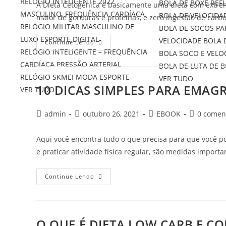
RELÓGIO INTELIGENTE 2022
BOLA DE BOXE REF
A Dieta Cetogênica é basicamente uma dieta com extre
MASCULINO, FREQUÊNCIA CARDÍACA
BOLA DE VELOCIDA
maior de gorduras e proteínas, e zero ingestão de carb
RELÓGIO MILITAR MASCULINO DE
BOLA DE SOCOS PA
LUXO ESPORTE DIGITAL
VELOCIDADE BOLA 
Continue Lendo
RELÓGIO INTELIGENTE – FREQUÊNCIA
BOLA SOCO E VELO
CARDÍACA PRESSÃO ARTERIAL
BOLA DE LUTA DE 
RELÓGIO SKMEI MODA ESPORTE
VER TUDO
10 DICAS SIMPLES PARA EMAG
VER TUDO
admin
outubro 26, 2021
EBOOK
0 comen
Aqui você encontra tudo o que precisa para que você po
e praticar atividade física regular, são medidas import
Continue Lendo
O QUE É DIETA LOW CARB E 