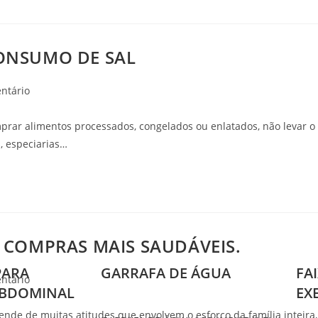
CONSUMO DE SAL
ntário
prar alimentos processados, congelados ou enlatados, não levar o
, especiarias…
R COMPRAS MAIS SAUDÁVEIS.
PARA
GARRAFA DE ÁGUA
FA
ntário
ABDOMINAL
EX
de de muitas atitudes que envolvem o esforço da família inteira,